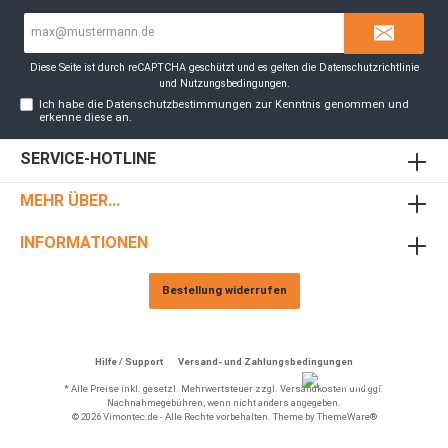
E-
Mail-
Adresse*
Diese Seite ist durch reCAPTCHA geschützt und es gelten die
Datenschutzrichtlinie
und
Nutzungsbedingungen
.
Ich habe die
Datenschutzbestimmungen
zur Kenntnis genommen und
erkenne diese an.
SERVICE-HOTLINE
MEHR ÜBER...
INFORMATIONEN
Bestellung widerrufen
Hilfe / Support
Versand- und Zahlungsbedingungen
* Alle Preise inkl. gesetzl. Mehrwertsteuer zzgl.
Versandkosten
und ggf.
Nachnahmegebühren, wenn nicht anders angegeben.
© 2026 Vimontec.de - Alle Rechte vorbehalten. Theme by
ThemeWare®